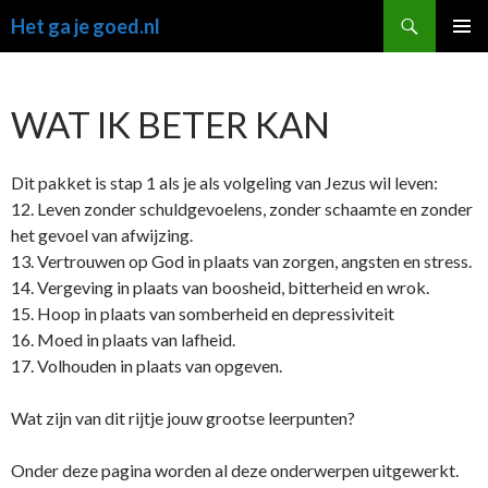
Ga
Zoeken
Het ga je goed.nl
naar
PRIMAI
de
MENU
inhoud
WAT IK BETER KAN
Dit pakket is stap 1 als je als volgeling van Jezus wil leven:
12. Leven zonder schuldgevoelens, zonder schaamte en zonder
het gevoel van afwijzing.
13. Vertrouwen op God in plaats van zorgen, angsten en stress.
14. Vergeving in plaats van boosheid, bitterheid en wrok.
15. Hoop in plaats van somberheid en depressiviteit
16. Moed in plaats van lafheid.
17. Volhouden in plaats van opgeven.
Wat zijn van dit rijtje jouw grootse leerpunten?
Onder deze pagina worden al deze onderwerpen uitgewerkt.