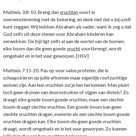
Matteüs 3:8-10. Breng dan
vruchten
voort in
overeenstemming met de bekering, en denk niet dat u bij uzelf
kunt zeggen: Wij hebben Abraham als vader; want ik zeg u dat
God zelfs uit deze stenen voor Abraham kinderen kan
verwekken. De bijl ligt zelfs al aan de wortel van de bomen;
elke boom dan die geen goede
vrucht
voortbrengt, wordt
omgehakt en in het vuur geworpen. [HSV]
Matteüs 7:15-20. Pas op voor valse profeten, die in
schaapskleren op jullie afkomen maar eigenlijk roofzuchtige
wolven zijn. Aan hun vruchten zul je hen herkennen. Men plukt
toch geen druiven van doornstruiken of vijgen van distels? Zo
draagt elke goede boom goede vruchten, maar een slechte
boom draagt slechte vruchten. Een goede boom kan geen
slechte vruchten dragen, evenmin als een slechte boom goede
vruchten dragen kan. Elke boom die geen goede vruchten
draagt, wordt omgehakt en in het vuur geworpen. Zo kunnen
jullie hen dus aan hun vruchten herkennen.