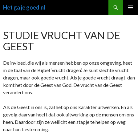
Ga
Zoeken
Het ga je goed.nl
naar
PRIMAI
de
MENU
inhoud
STUDIE VRUCHT VAN DE
GEEST
De invloed, die wij als mensen hebben op onze omgeving, heet
in de taal van de Bijbel ‘vrucht dragen’. Je kunt slechte vrucht
dragen, maar ook goede vrucht. Als je goede vrucht draagt, dan
komt het door de Geest van God. De vrucht van de Geest
verandert ons.
Als de Geest in ons is, zal het op ons karakter uitwerken. En als
gevolg daarvan heeft dat ook uitwerking op de mensen om ons
heen. Daardoor zijn ze wellicht een stapje te helpen op weg
naar hun bestemming.