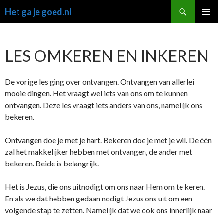
Ga
Zoeken
Het ga je goed.nl
naar
PRIMAI
de
MENU
inhoud
LES OMKEREN EN INKEREN
De vorige les ging over ontvangen. Ontvangen van allerlei
mooie dingen. Het vraagt wel iets van ons om te kunnen
ontvangen. Deze les vraagt iets anders van ons, namelijk ons
bekeren.
Ontvangen doe je met je hart. Bekeren doe je met je wil. De één
zal het makkelijker hebben met ontvangen, de ander met
bekeren. Beide is belangrijk.
Het is Jezus, die ons uitnodigt om ons naar Hem om te keren.
En als we dat hebben gedaan nodigt Jezus ons uit om een
volgende stap te zetten. Namelijk dat we ook ons innerlijk naar