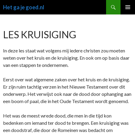
Ga
Zoeken
Het ga je goed.nl
naar
PRIMAI
de
MENU
inhoud
LES KRUISIGING
In deze les staat wat volgens mij iedere christen zou moeten
weten over het kruis en de kruisiging. En ook om op basis daar
van een stappen te ondernemen.
Eerst over wat algemene zaken over het kruis en de kruisiging.
Er zijn ruim tachtig verzen in het Nieuwe Testament over dit
onderwerp. Het verwijst ook naar de dood door ophanging aan
een boom of paal, die in het Oude Testament wordt genoemd.
Het was de meest wrede dood, die men in die tijd kon
bedenken om iemand ter dood te brengen. Een kruisiging was
een doodstraf, die door de Romeinen was bedacht om