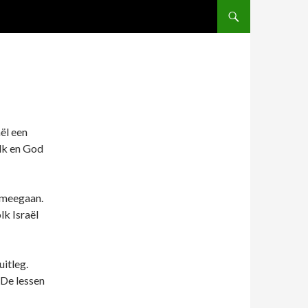
ël een
lk en God
 meegaan.
lk Israël
itleg.
 De lessen