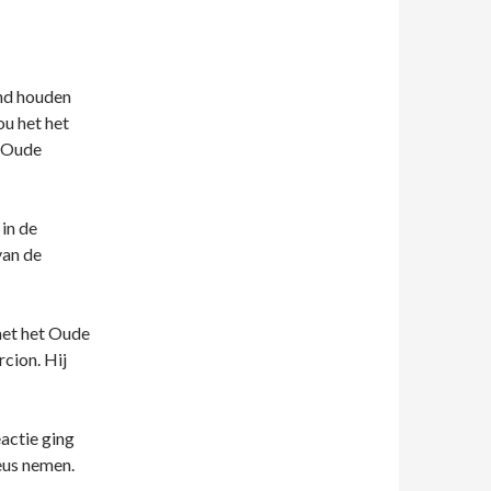
and houden
u het het
t Oude
 in de
van de
 met het Oude
cion. Hij
actie ging
eus nemen.