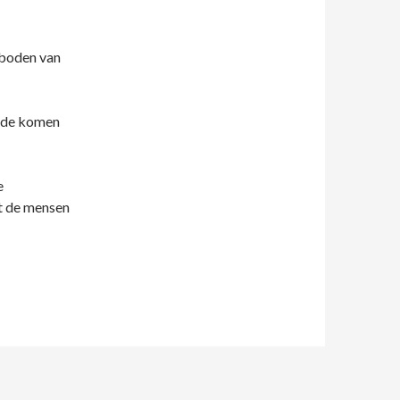
eboden van
orde komen
e
t de mensen