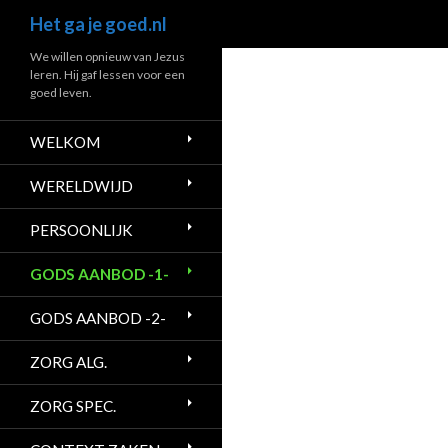
Zoeken
Het ga je goed.nl
Ga
We willen opnieuw van Jezus
leren. Hij gaf lessen voor een
naar
goed leven.
de
inhoud
WELKOM
WERELDWIJD
PERSOONLIJK
GODS AANBOD -1-
GODS AANBOD -2-
ZORG ALG.
ZORG SPEC.