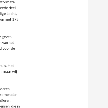
Reformata
weede deel
dige Locht,
t en met 175
e geven
n van het
d voor de
huis. Het
, maar wij
voeren
 komen dan
dieren,
ensen, die in