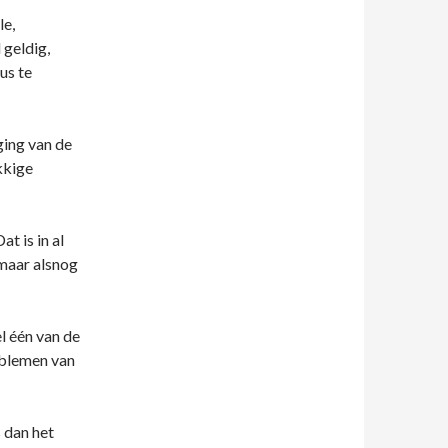
le,
 geldig,
us te
ging van de
kkige
t is in al
 maar alsnog
l één van de
oblemen van
s dan het