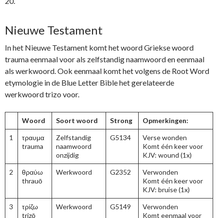
20.
Nieuwe Testament
In het Nieuwe Testament komt het woord Griekse woord
trauma eenmaal voor als zelfstandig naamwoord en eenmaal
als werkwoord. Ook eenmaal komt het volgens de Root Word
etymologie in de Blue Letter Bible het gerelateerde
werkwoord trizo voor.
Woord
Soort woord
Strong
Opmerkingen:
1
τραυμα
Zelfstandig
G5134
Verse wonden
trauma
naamwoord
Komt één keer voor
onzijdig
KJV: wound (1x)
2
θραύω
Werkwoord
G2352
Verwonden
thrauō
Komt één keer voor
KJV: bruise (1x)
3
τρίζω
Werkwoord
G5149
Verwonden
trizō
Komt eenmaal voor