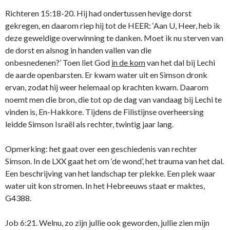
Richteren 15:18-20. Hij had ondertussen hevige dorst
gekregen, en daarom riep hij tot de HEER: ‘Aan U, Heer, heb ik
deze geweldige overwinning te danken. Moet ik nu sterven van
de dorst en alsnog in handen vallen van die
onbesnedenen?’ Toen liet God
in de kom
van het dal bij Lechi
de aarde openbarsten. Er kwam water uit en Simson dronk
ervan, zodat hij weer helemaal op krachten kwam. Daarom
noemt men die bron, die tot op de dag van vandaag bij Lechi te
vinden is, En-Hakkore. Tijdens de Filistijnse overheersing
leidde Simson Israël als rechter, twintig jaar lang.
Opmerking: het gaat over een geschiedenis van rechter
Simson. In de LXX gaat het om ‘de wond’, het trauma van het dal.
Een beschrijving van het landschap ter plekke. Een plek waar
water uit kon stromen. In het Hebreeuws staat er maktes,
G4388.
Job 6:21. Welnu, zo zijn jullie ook geworden, jullie zien mijn