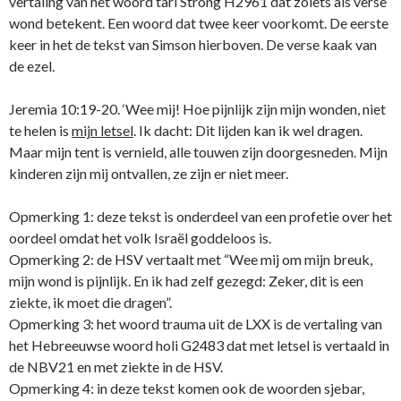
vertaling van het woord tari Strong H2961 dat zoiets als verse
wond betekent. Een woord dat twee keer voorkomt. De eerste
keer in het de tekst van Simson hierboven. De verse kaak van
de ezel.
Jeremia 10:19-20. ‘Wee mij! Hoe pijnlijk zijn mijn wonden, niet
te helen is
mijn letsel
. Ik dacht: Dit lijden kan ik wel dragen.
Maar mijn tent is vernield, alle touwen zijn doorgesneden. Mijn
kinderen zijn mij ontvallen, ze zijn er niet meer.
Opmerking 1: deze tekst is onderdeel van een profetie over het
oordeel omdat het volk Israël goddeloos is.
Opmerking 2: de HSV vertaalt met “Wee mij om mijn breuk,
mijn wond is pijnlijk. En ik had zelf gezegd: Zeker, dit is een
ziekte, ik moet die dragen”.
Opmerking 3: het woord trauma uit de LXX is de vertaling van
het Hebreeuwse woord holi G2483 dat met letsel is vertaald in
de NBV21 en met ziekte in de HSV.
Opmerking 4: in deze tekst komen ook de woorden sjebar,