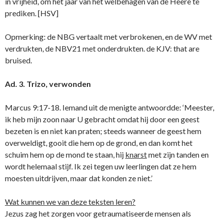
in vrijheid, om het jaar van het welbehagen van de Heere te
prediken. [HSV]
Opmerking: de NBG vertaalt met verbrokenen, en de WV met
verdrukten, de NBV21 met onderdrukten. de KJV: that are
bruised.
Ad. 3. Trizo, verwonden
Marcus 9:17-18. Iemand uit de menigte antwoordde: ‘Meester,
ik heb mijn zoon naar U gebracht omdat hij door een geest
bezeten is en niet kan praten; steeds wanneer de geest hem
overweldigt, gooit die hem op de grond, en dan komt het
schuim hem op de mond te staan, hij
knarst
met zijn tanden en
wordt helemaal stijf. Ik zei tegen uw leerlingen dat ze hem
moesten uitdrijven, maar dat konden ze niet.’
Wat kunnen we van deze teksten leren?
Jezus zag het zorgen voor getraumatiseerde mensen als