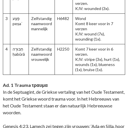
verzen.
KJV: wounded (3x).
3
פֶּצַע
Zelfstandig
H6482
Wond
peṣaʿ
naamwoord
Komt 8 keer voor in 7
mannelijk
verzen
KJV: wound (7x),
wounding (1x).
4
חַבּוּרָה
Zelfstandig
H2250
Komt 7 keer voor in 6
ḥabûrâ
naamwoord
verzen.
vrouwelijk
KJV: stripe (3x), hurt (1x),
wounds (1x), blueness
(1x), bruise (1x).
Ad. 1 Trauma τραυμα
In de Septuagint, de Griekse vertaling van het Oude Testament,
komt het Griekse woord trauma voor. In het Hebreeuws van
het Oude Testament staan er dan natuurlijk Hebreeuwse
woorden.
Genesis 4:23. Lamech zei tegen zijn vrouwen: ‘Ada en Silla, hoor