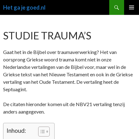
Ga
Zoeken
Het ga je goed.nl
naar
PRIMAI
de
MENU
inhoud
STUDIE TRAUMA’S
Gaat het in de Bijbel over traumaverwerking? Het van
oorsprong Griekse woord trauma komt niet in onze
Nederlandse vertalingen van de Bijbel voor, maar wel in de
Griekse tekst van het Nieuwe Testament en ook in de Griekse
vertaling van het Oude Testament. De vertaling heet de
Septuagint.
De citaten hieronder komen uit de NBV21 vertaling tenzij
anders aangegeven.
Inhoud: