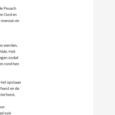
 de Pesach
sen God en
e mensen en
en werden,
wilde. Het
ngen zodat
en rond hen
 Het opstaan
feest en de
terfeest.
oor
had ook