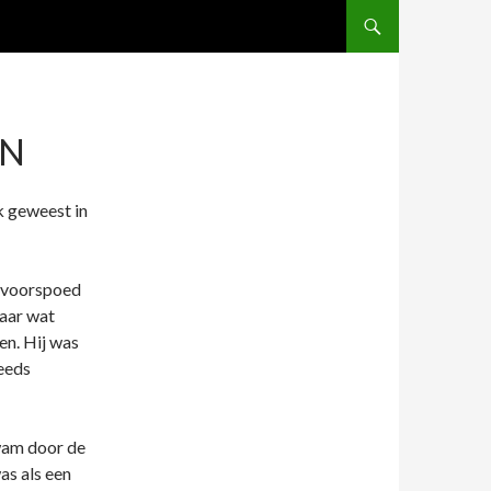
AN
k geweest in
n voorspoed
Maar wat
en. Hij was
eeds
wam door de
as als een