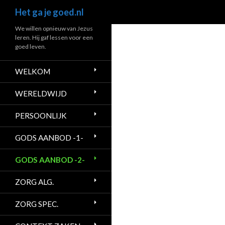
Zoeken
Het ga je goed.nl
Ga
We willen opnieuw van Jezus
leren. Hij gaf lessen voor een
naar
goed leven.
de
inhoud
WELKOM
WERELDWIJD
PERSOONLIJK
GODS AANBOD -1-
GODS AANBOD -2-
ZORG ALG.
ZORG SPEC.