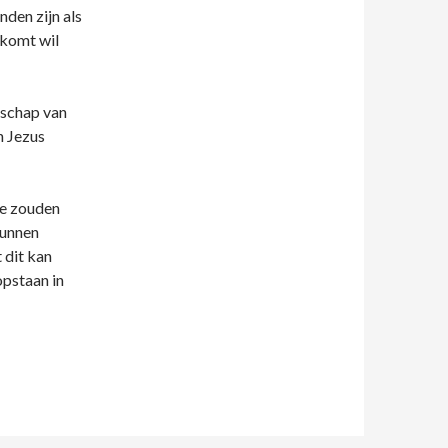
nden zijn als
s komt wil
dschap van
n Jezus
ie zouden
kunnen
 dit kan
opstaan in