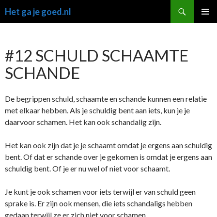
Ga
Zoeken
Het ga je goed.nl
naar
PRIMAI
de
MENU
inhoud
#12 SCHULD SCHAAMTE
SCHANDE
De begrippen schuld, schaamte en schande kunnen een relatie
met elkaar hebben. Als je schuldig bent aan iets, kun je je
daarvoor schamen. Het kan ook schandalig zijn.
Het kan ook zijn dat je je schaamt omdat je ergens aan schuldig
bent. Of dat er schande over je gekomen is omdat je ergens aan
schuldig bent. Of je er nu wel of niet voor schaamt.
Je kunt je ook schamen voor iets terwijl er van schuld geen
sprake is. Er zijn ook mensen, die iets schandaligs hebben
gedaan terwijl ze er zich niet voor schamen.