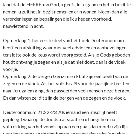
land dat de HEERE, uw God, u geeft, in te gaan en het in bezit te
nemen; u zult het in bezit nemen en erin wonen. Neem dan alle
verordeningen en bepalingen die ik u heden voorhoud,
nauwlettend in acht.
Opmerking 1: het eerste deel van het boek Deuteronomium
heeft een afsluiting waar met veel adviezen en aanbevelingen
tenslotte ook de keus wordt voorgesteld. Als je Gods geboden
houdt ontvang je zegen en als je dat niet doet, dan is de vloek
voor je.
Opmerking 2:de bergen Gerizim en Ebal zijn een beeld van de
zegen en de vloek. Als het volk Israël voor de jaarlijkse feesten
naar Jeruzalem ging, dan passeerden veel mensen deze bergen.
En dan wisten ze: dit zijn de bergen van de zegen en de vloek.
Deuteronomium 21:22-23. Als iemand een misdrijf heeft
gepleegd waarop de doodstraf staat, en u hangt hem na
voltrekking van het vonnis op aan een paal, dan moet u zijn lijk
voor het einde van de dag begraven en het daar niet ’s nachts