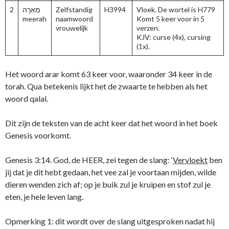
2
מְאֵרָה
Zelfstandig
H3994
Vloek. De wortel is H779
meerah
naamwoord
Komt 5 keer voor in 5
vrouwelijk
verzen.
KJV: curse (4x), cursing
(1x).
Het woord arar komt 63 keer voor, waaronder 34 keer in de
torah. Qua betekenis lijkt het de zwaarte te hebben als het
woord qalal.
Dit zijn de teksten van de acht keer dat het woord in het boek
Genesis voorkomt.
Genesis 3:14. God, de HEER, zei tegen de slang: ‘
Vervloekt
ben
jij dat je dit hebt gedaan, het vee zal je voortaan mijden, wilde
dieren wenden zich af; op je buik zul je kruipen en stof zul je
eten, je hele leven lang.
Opmerking 1: dit wordt over de slang uitgesproken nadat hij