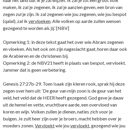
naar het land dat ik je zal wijzen. Ik zal je tot een groot volk
maken, ik zal je zegenen, ik zal je aanzien geven, een bron van
zegen zul je zijn. Ik zal zegenen wie jou zegenen, wie jou bespot
(qalal), zal ik
vervloeken
. Alle volken op aarde zullen wensen
gezegend te worden als jij.’ [NBV]
Opmerking 1: in deze tekst gaat het over wie Abram zegenen
en vloeken. Als het ook om zijn nageslacht gaat, horen daar ook
de Arabieren en de christenen bij.
Opmerking 2: de NBV21 heeft in plaats van bespot, vervloekt.
Jammer dat is geen verbetering.
Genesis 27:27b-29. Toen Isaak zijn kleren rook, sprak hij deze
zegen over hem uit: ‘De geur van mijn zoon is de geur van het
veld, het veld dat de HEER heeft gezegend. God geve je dauw
uit de hemel en vette, vruchtbare aarde, een overvloed van
koren en wijn. Volken zullen je dienen, naties zich voor je
buigen. Je zult heer zijn over je broers, macht hebben over je
moeders zonen.
Vervloekt
wie jou
vervloekt
, gezegend wie jou