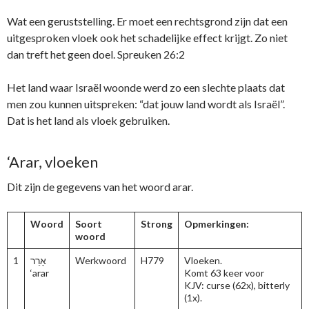
Wat een geruststelling. Er moet een rechtsgrond zijn dat een
uitgesproken vloek ook het schadelijke effect krijgt. Zo niet
dan treft het geen doel. Spreuken 26:2
Het land waar Israël woonde werd zo een slechte plaats dat
men zou kunnen uitspreken: “dat jouw land wordt als Israël”.
Dat is het land als vloek gebruiken.
‘Arar, vloeken
Dit zijn de gegevens van het woord arar.
Woord
Soort
Strong
Opmerkingen:
woord
1
אָרַר
Werkwoord
H779
Vloeken.
‘arar
Komt 63 keer voor
KJV: curse (62x), bitterly
(1x).