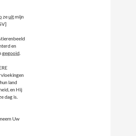
p
ze
uit
mijn
SV]
stierenbeeld
nterd en
om
gegooid
.
EERE
ervloekingen
 hun land
eid, en Hij
e dag is.
n neem Uw