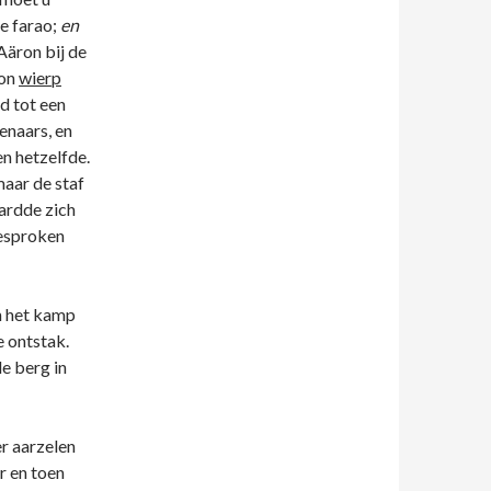
e farao;
en
äron bij de
ron
wierp
rd tot een
enaars, en
n hetzelfde.
maar de staf
hardde zich
gesproken
an het kamp
 ontstak.
de berg in
r aarzelen
r en toen