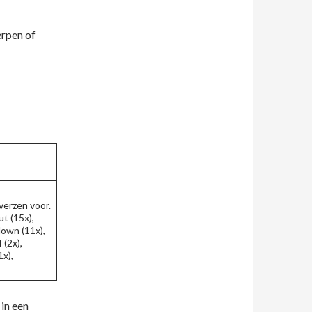
erpen of
verzen voor.
ut (15x),
down (11x),
 (2x),
1x),
in een