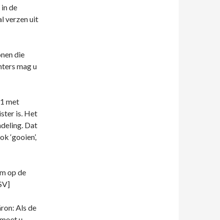
 in de
 verzen uit
onen die
chters mag u
21 met
ster is. Het
deling. Dat
k ‘gooien’,
em op de
SV]
ron: Als de
 moet u