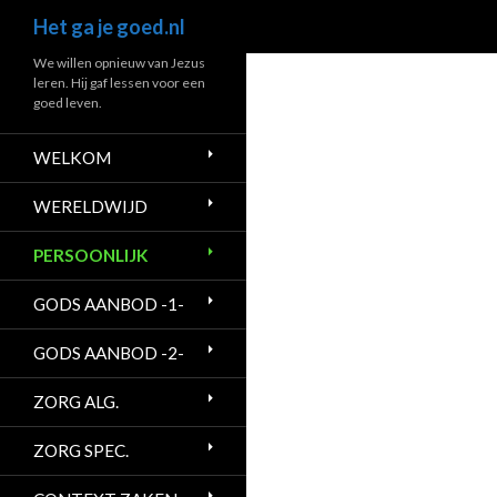
Zoeken
Het ga je goed.nl
Ga
We willen opnieuw van Jezus
leren. Hij gaf lessen voor een
naar
goed leven.
de
inhoud
WELKOM
WERELDWIJD
PERSOONLIJK
GODS AANBOD -1-
GODS AANBOD -2-
ZORG ALG.
ZORG SPEC.