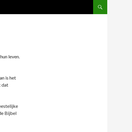
hun leven.
n is het
 dat
eestelijke
de Bijbel