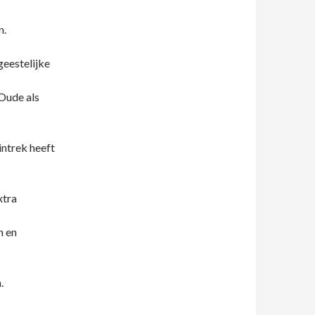
n.
 geestelijke
Oude als
intrek heeft
xtra
n en
.