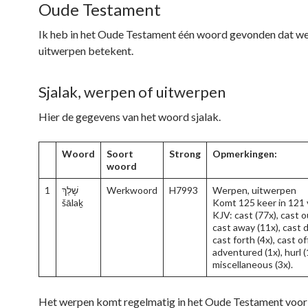
Oude Testament
Ik heb in het Oude Testament één woord gevonden dat w
uitwerpen betekent.
Sjalak, werpen of uitwerpen
Hier de gegevens van het woord sjalak.
Woord
Soort
Strong
Opmerkingen:
woord
1
שָׁלַךְ
Werkwoord
H7993
Werpen, uitwerpen
šālaḵ
Komt 125 keer in 121 
KJV: cast (77x), cast o
cast away (11x), cast 
cast forth (4x), cast off
adventured (1x), hurl (
miscellaneous (3x).
Het werpen komt regelmatig in het Oude Testament voor 