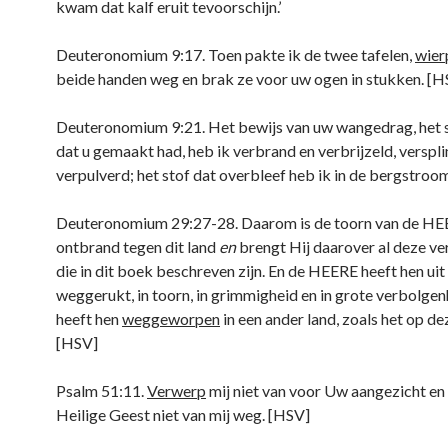
kwam dat kalf eruit tevoorschijn.’
Deuteronomium 9:17. Toen pakte ik de twee tafelen,
wier
beide handen weg en brak ze voor uw ogen in stukken. [H
Deuteronomium 9:21. Het bewijs van uw wangedrag, het 
dat u gemaakt had, heb ik verbrand en verbrijzeld, verspli
verpulverd; het stof dat overbleef heb ik in de bergstro
Deuteronomium 29:27-28. Daarom is de toorn van de H
ontbrand tegen dit land
en
brengt Hij daarover al deze v
die in dit boek beschreven zijn. En de HEERE heeft hen uit
weggerukt, in toorn, in grimmigheid en in grote verbolgenh
heeft hen
weggeworpen
in een ander land, zoals het op dez
[HSV]
Psalm 51:11.
Verwerp
mij niet van voor Uw aangezicht e
Heilige Geest niet van mij weg. [HSV]