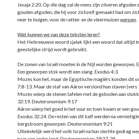
Jesaja 2:20. Op die dag zal de mens zijn zilveren afgoden e
gouden afgoden, die hij voor zichzelf gemaakt had om zic
neer te buigen, voor de ratten en de vleermuizen
werpen
.
Wat kunnen we van deze teksten leren?
Het Hebreeuwse woord sjalak lijkt een woord dat altijd i
geestelijke strijd wordt gebruikt.
De zonen van Israël moeten in de Nijl worden geworpen. 
Een geworpen stok wordt een slang. Exodus 4:3.
Mozes kon het, maar de Egyptische magiërs konden dit o
7:8-13. Maar de staf van Aäron verslond hun staven (vers 
Mozes wierp de stenen tafelen met de geboden aan stukk
32:19. Deuteronomium 9:17
Aäron wierp het goed in het vuur en toen kwam er een goud
Exodus 32:24. De resten van dit kalf werden na vernietigin
bergstroom geworpen. Deuteronomium 9:21
Uiteindelijk werd het volk Israël na hun slechte gedrag 
naar een ander land. Deuteronomium 29:27-28