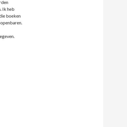
orden
. Ik heb
 die boeken
 openbaren.
gegeven.