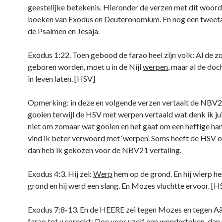
geestelijke betekenis. Hieronder de verzen met dit woord
boeken van Exodus en Deuteronomium. En nog een tweetal
de Psalmen en Jesaja.
Exodus 1:22. Toen gebood de farao heel zijn volk: Al de z
geboren worden, moet u in de Nijl
werpen
, maar al de do
in leven laten. [HSV]
Opmerking: in deze en volgende verzen vertaalt de NBV
gooien terwijl de HSV met werpen vertaald wat denk ik jui
niet om zomaar wat gooien en het gaat om een heftige han
vind ik beter verwoord met ‘werpen’. Soms heeft de HSV oo
dan heb ik gekozen voor de NBV21 vertaling.
Exodus 4:3. Hij zei:
Werp
hem op de grond. En hij wierp h
grond en hij werd een slang. En Mozes vluchtte ervoor. [H
Exodus 7:8-13. En de HEERE zei tegen Mozes en tegen Aä
farao tot u spreekt: Doe voor uzelf een wonderteken, dan