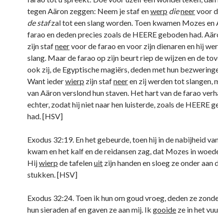
tegen Aäron zeggen: Neem je staf en
werp
die
neer
voor d
de staf
zal tot een slang worden. Toen kwamen Mozes en A
farao en deden precies zoals de HEERE geboden had. Aä
zijn staf
neer
voor de farao en voor zijn dienaren en hij we
slang. Maar de farao op zijn beurt riep de wijzen en de tov
ook zij, de Egyptische magiërs, deden met hun bezweringe
Want ieder
wierp
zijn staf
neer
en zij werden tot slangen, 
van Aäron verslond hun staven. Het hart van de farao ver
echter, zodat hij niet naar hen luisterde, zoals de HEERE 
had. [HSV]
Exodus 32:19. En het gebeurde, toen hij in de nabijheid v
kwam en het kalf en de reidansen zag, dat Mozes in woede
Hij
wierp
de tafelen
uit
zijn handen en sloeg ze onder aan 
stukken. [HSV]
Exodus 32:24. Toen ik hun om goud vroeg, deden ze zonde
hun sieraden af en gaven ze aan mij. Ik
gooide
ze in het vuu