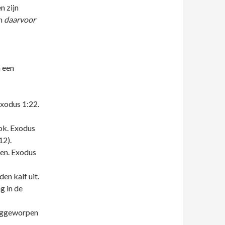
n zijn
h
daarvoor
n een
Exodus 1:22.
ok. Exodus
12).
en. Exodus
en kalf uit.
g in de
weggeworpen